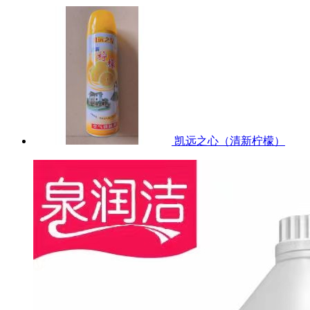
凯远之心（清新柠檬）