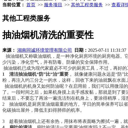
当前位置：
首页
>>
服务项目
>>
其他工程类服务
>>
查看详
其他工程类服务
抽油烟机清洗的重要性
来源：
湖南同诚环境管理有限公司
日期：
2025-07-11 11:31:3
抽油烟机又称吸油烟机，是一种净化厨房环境的厨房电器。它
少污染，净化空气，并有防毒、防爆的安全保障作用。
抽油烟机已成为现代家庭必不可少的厨房工具，不过，再好的
1
清洁抽油烟机
“防”比“治”重要
。就像健康问题永远是
“防
粉，再注入约三分之一的水，这样，回收下来的油就飘在水面
抽油烟机的机身又如何防油呢？在启用前，我们可以用微湿的
了。一段时间之后，如果机身摸上去手感发黏，那就是到了要清
结束后，不要忘了再涂一遍洗洁剂在机身上，要涂得稍厚，湿度
2
抽油烟机是厨房里油烟最重的地方。平日的简单保养可以省
化碳抽出屋外，降低主妇得肺癌的机率。
3
趁着抽油烟机上还有余热，用抹布将表面略为擦拭一遍，就
4
扇叶的清洁
。扇叶的清洁一定要用
'油烟净'吗？不一定。