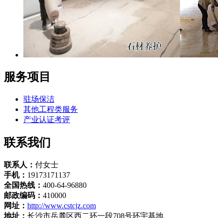
服务项目
驻场保洁
其他工程类服务
产业认证考评
联系我们
联系人：
付女士
手机：
19173171137
全国热线：
400-64-96880
邮政编码：
410000
网址：
http://www.cstcjz.com
地址：
长沙市岳麓区西二环一段708号环宇基地