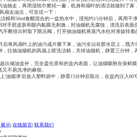
污油抽走，再用湿纸巾擦拭一遍，机身和扇叶的清洁就做到了家
的风扇去油法，可尝试一下：
洗洁精和50ml食醋混合的一盆热水中，浸泡约15分钟后，再用
证明对手部皮肤和眼内黏膜无刺激，对油烟机无腐蚀，清洗后表面
汽不断排出时取下限压阀，打开抽油烟机将蒸汽水柱对准旋转着
月后将风扇叶上的油污成片撕下来，油污全沾在胶水层上，既方
分钟，往抽油烟机的风扇上喷洗洁精，关掉油烟机，静置三分钟，
超出储油盒外，完全盖住原有的盒内表面，让油烟吸附在保鲜膜
洗又不易洗净的麻烦。
上
'油烟净'后放入塑料袋中，静置15分钟后取出，在盆内注入
卡展示
|
在线留言
|
联系我们
80