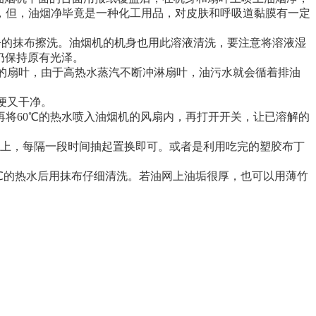
，但，油烟净毕竟是一种化工用品，对皮肤和呼吸道黏膜有一定
干净的抹布擦洗。油烟机的机身也用此溶液清洗，要注意将溶液湿
仍保持原有光泽。
的扇叶，由于高热水蒸汽不断冲淋扇叶，油污水就会循着排油
便又干净。
再将60℃的热水喷入油烟机的风扇内，再打开开关，让已溶解的
上，每隔一段时间抽起置换即可。或者是利用吃完的塑胶布丁
80℃的热水后用抹布仔细清洗。若油网上油垢很厚，也可以用薄竹